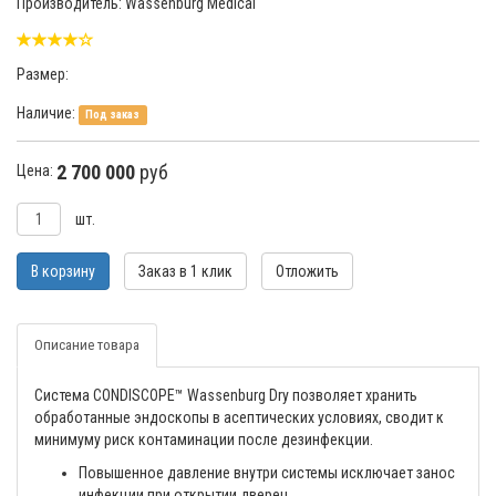
Производитель: Wassenburg Medical
Размер:
Наличие:
Под заказ
2 700 000
руб
Цена:
шт.
В корзину
Заказ в 1 клик
Отложить
Описание товара
Система CONDISCOPE™ Wassenburg Dry позволяет хранить
обработанные эндоскопы в асептических условиях, сводит к
минимуму риск контаминации после дезинфекции.
Повышенное давление внутри системы исключает занос
инфекции при открытии дверец