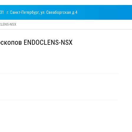
731
г. Санкт-Петербург, ул. Свеаборгская д.4
CLENS-NSX
оскопов ENDOCLENS-NSX