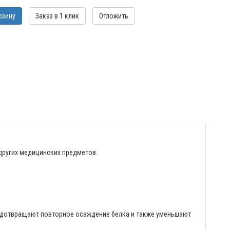
рзину
Заказ в 1 клик
Отложить
других медицинских предметов.
едотвращают повторное осаждение белка и также уменьшают