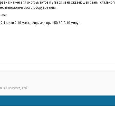
редназначен для инструментов и утвари из нержавеющей стали, стального
нестезиологического оборудования.
ние:
.2-1% или 2-10 мл/л, например при +50-60°С 10 минут.
пания ПрофМедСнаб"
персональные данные обрабатываются на сайте с целью его функциониров