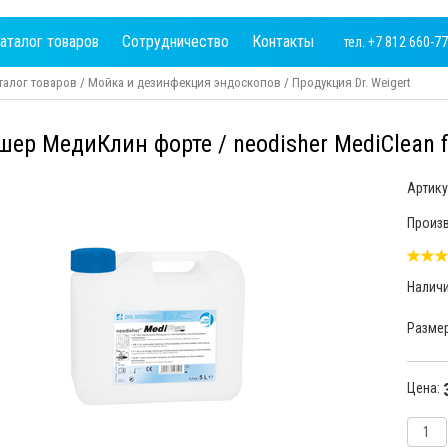
аталог товаров
Сотрудничество
Контакты
тел. +7 812 660-7
талог товаров
/
Мойка и дезинфекция эндоскопов
/
Продукция Dr. Weigert
ер МедиКлин форте / neodisher MediClean f
Артику
Произв
Налич
Разме
Цена: