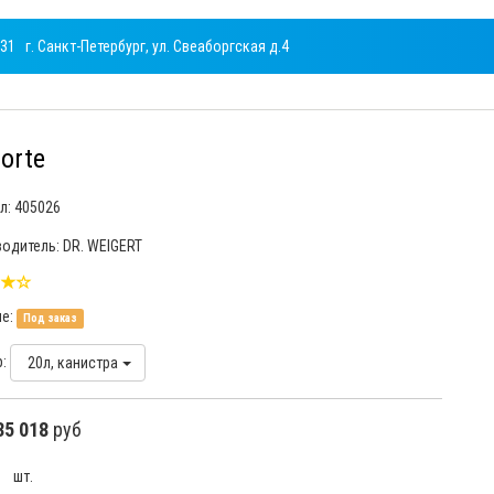
731
г. Санкт-Петербург, ул. Свеаборгская д.4
orte
л:
405026
одитель: DR. WEIGERT
ие:
Под заказ
р:
20л, канистра
35 018
руб
шт.